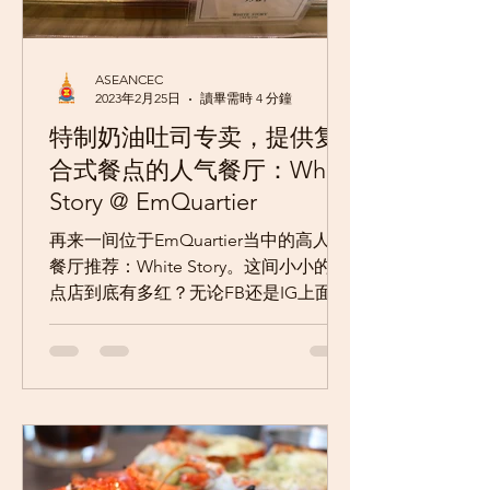
ASEANCEC
2023年2月25日
讀畢需時 4 分鐘
特制奶油吐司专卖，提供复
合式餐点的人气餐厅：White
Story @ EmQuartier
再来一间位于EmQuartier当中的高人气
餐厅推荐：White Story。这间小小的甜
点店到底有多红？无论FB还是IG上面，
三不五时就有曼谷朋友在此打卡，搭配
丰满奶油冒泡的吐司拍照，搞的好像不
能不去一样。 不同于随处可见的甜食专
卖After...