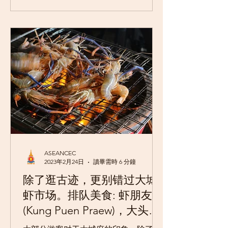
站Phrom...
ASEANCEC
2023年2月24日
讀畢需時 6 分鐘
除了逛古迹，更别错过大城
虾市场。排队美食: 虾朋友
(Kung Puen Praew)，大头虾
代客料理，现捞现煮超值推