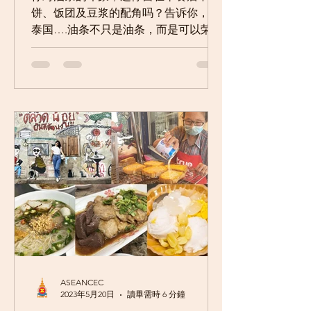
给你前所未有的独家吃法
饼、饭团及豆浆的配角吗？​告诉你，在
泰国….油条不只是油条，而是可以荣获
米其林推荐的超级小吃！ 好吃到连米其
林都推荐的Patonggo Café 荣获米其林
2018 & 2019 殊荣的泰式油条老店
Patonggo Café ，从1968...
ASEANCEC
2023年5月20日
讀畢需時 6 分鐘