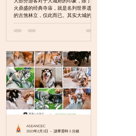
大部分游客对于大城府的印象，除了香
荐
火鼎盛的经典寺庙，就是名列世界遗产
的古煞林立，仅此而已。其实大城的魅
力，还有大头虾！虾！虾！泰国中部最
大虾市场就在大城，其周围海鲜餐厅，
提供现捞、现点、现做的大头虾与海产
代客料理，且经济实惠是必须。 在地人
的虾市场...
ASEANCEC
2023年2月3日
讀畢需時 5 分鐘