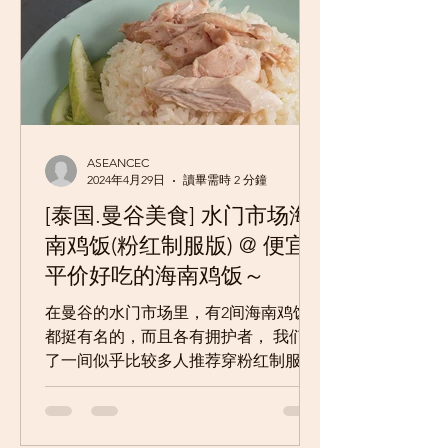
ASEANCEC
2024年4月29日
讀畢需時 2 分鐘
[泰国.曼谷美食] 水门市场海
南鸡饭(粉红制服版) @ 便宜
平价好吃的海南鸡饭～
在曼谷的水门市场里，有2间海南鸡饭
都挺有名的，而且各有拥护者， 我们选
了一间似乎比较多人推荐穿粉红制服的
水门鸡饭(磕巴哥) 50年老字号， Kai Ton
Pathumwan ( โกอ่าง )，事实上，也真的
没让我们失望，便宜又好吃啊。...