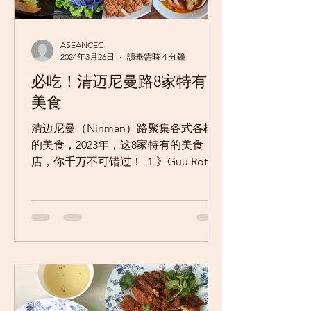
ASEANCEC
2024年3月26日
讀畢需時 4 分鐘
必吃！清迈尼曼路8家特有的
美食
清迈尼曼（Ninman）路聚集各式各样
的美食，2023年，这8家特有的美食
店，你千万不可错过！ １》Guu Roti 尼
曼路第3巷、开业7年的Guu fusion roti
& tea（กู โรตี และ ชาชัก）不可错过，
这里提供新潮式的印度煎饼Roti，是爱
吃R...