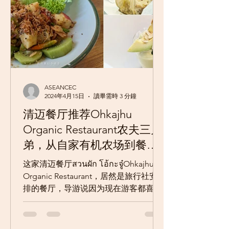
ASEANCEC
2024年4月15日
讀畢需時 3 分鐘
清迈餐厅推荐Ohkajhu
Organic Restaurant农夫三兄
弟，从自家有机农场到餐
桌，红到曼谷开分店(菜单)
这家清迈餐厅สวนผัก โอ้กะจู๋Ohkajhu
Organic Restaurant，居然是旅行社安
排的餐厅，导游说因为现在游客都喜欢
当地人会去吃，然后网美网红喜欢的餐
厅。像这家有机餐厅，真的就是在地推
广小农，直接从产地到餐厅，价格