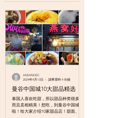
100~200台币而已，摆盘也超...
ASEANCEC
2024年4月13日
讀畢需時 4 分鐘
曼谷中国城10大甜品精选
泰国人喜欢吃甜，所以甜品种类很多，
而且卖相精美！想吃，到曼谷中国城来
啦！给大家介绍10家甜品店！甜面、甜
汤、烤面包…每家店都不容错过哦！