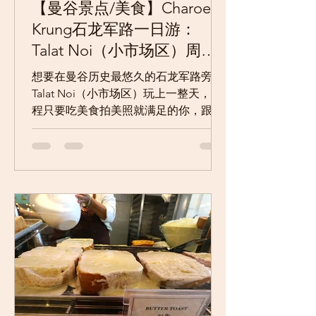
【曼谷景点/美食】Charoen
Krung石龙军路一日游：
Talat Noi（小市场区）周边
最好玩、好吃又好拍的景点
想要在曼谷历史最悠久的石龙军路旁的
及美食一次介绍给你
Talat Noi（小市场区）玩上一整天，全
程只要吃美食拍美照就满足的你，跟着
本文走就对了！ 吃美食拍美照之前，你
可以先了解一下石龙军路历史 和曼谷中
国城相连的石龙军路（Charoen
Krung），是曼谷第一条出现西式建筑
的马路，所以在当...