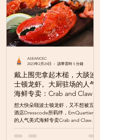
ASEANCEC
2023年2月24日
讀畢需時 5 分鐘
戴上围兜拿起木槌，大舕波
士顿龙虾。大厨驻场的人气
海鲜专卖：Crab and Claw @
EmQuartier
想大快朵颐波士顿龙虾，又不想被五星
酒店Dresscode所羁绊，EmQuartier中
的人气美式海鲜专卖Crab and Claw，
绝对是精准的选择。 EmQuartier 三栋
建筑物集结成EmQuartier，与BTS空铁