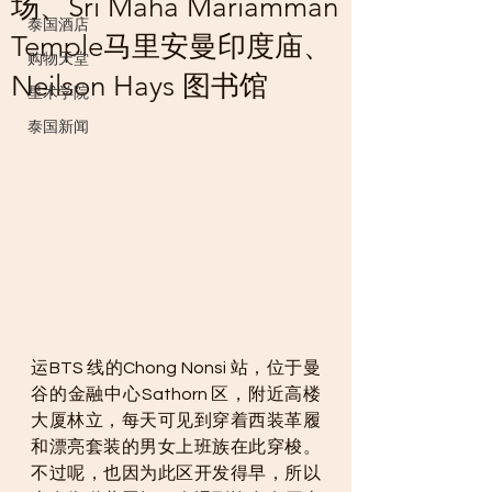
场、Sri Maha Mariamman
泰国酒店
Temple马里安曼印度庙、
购物天堂
Neilson Hays 图书馆
星术学院
泰国新闻
运BTS 线的Chong Nonsi 站，位于曼
谷的金融中心Sathorn 区，附近高楼
大厦林立，每天可见到穿着西装革履
和漂亮套装的男女上班族在此穿梭。
不过呢，也因为此区开发得早，所以