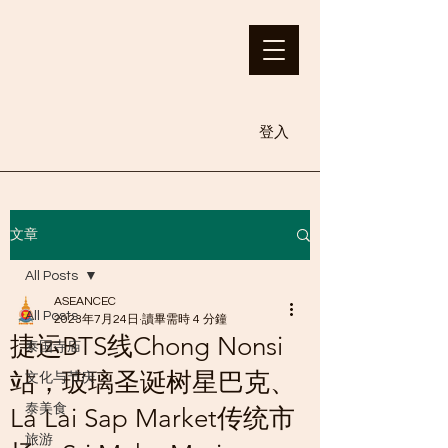
登入
文章
All Posts
ASEANCEC
All Posts
2023年7月24日
讀畢需時 4 分鐘
捷运BTS线Chong Nonsi
泰国寺庙
站，玻璃圣诞树星巴克、
文化与节庆
泰美食
La Lai Sap Market传统市
旅游