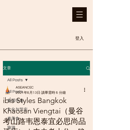
登入
文章
All Posts
ASEANCEC
All Posts
2021年8月13日
讀畢需時 8 分鐘
ibis Styles Bangkok
泰国寺庙
Khaosan Viengtai（曼谷
文化与节庆
泰美食
考山路韦恩泰宜必思尚品
旅游