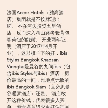
法国
Accor Hotels
（雅高酒
店）集团就是不按牌理出
牌。 不在河边投资五星酒
店，反而深入考山路考验背包
客荷包的能耐。 开业两年证
明（酒店于
2017
年
4
月开
业），这只棋子下的好，
ibis 
Styles Bangkok Khaosan 
Viengtai
是曼谷的九间
ibis
（包
含
ibis Styles与ibis
）酒店，房
价最高的一间，比地点无敌的
ibis Bangkok Siam
（宜必思曼
谷暹罗酒店）还贵。 酒店敢
开这种价钱，代表很多人买
单，包含愿意追求更好住宿品