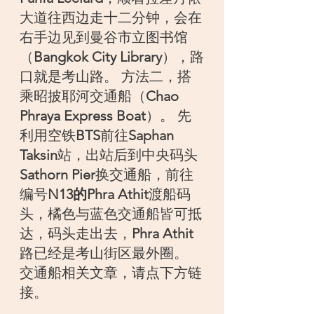
大道往西边走十二分钟，会在
右手边见到曼谷市立图书馆
（
Bangkok City Library
），路
口就是考山路。 方法二，搭
乘昭披耶河交通船（
Chao 
Phraya Express Boat
）。 先
利用空铁
BTS
前往
Saphan 
Taksin
站，出站后到中央码头
Sathorn Pier
换交通船，前往
编号
N13的Phra Athit
渡船码
头，橘色与蓝色交通船皆可抵
达，码头走出去，
Phra Athit
路已经是考山街区最外圈。 
交通船相关文章，请点下方链
接。