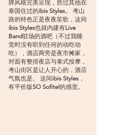
牌风格完美呈现，胜过其他在
泰国住过的
ibis Styles
。 考山
路的特色正是夜夜笙歌，这间
ibis Styles
也就内建有
Live 
Band
驻场的酒吧（不过我睡
觉时没有听到任何的动吃动
吃），酒店两旁是夜市摊家，
对面有整排夜店与泰式按摩，
考山街区是让人开心的，酒店
气氛也是。 这间
ibis Styles
，
有平价版
SO Sofitel
的感觉。