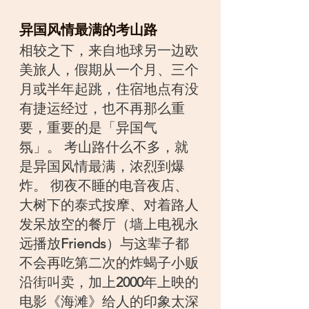
异国风情最满的考山路
相较之下，来自地球另一边欧
美旅人，假期从一个月、三个
月或半年起跳，住宿地点有没
有捷运经过，也不再那么重
要，重要的是「异国气
氛」。 考山路什么不多，就
是异国风情最满，浓烈到爆
炸。 彻夜不睡的电音夜店、
大树下的泰式按摩、对着路人
发呆放空的餐厅（墙上电视永
远播放
Friends
）与这辈子都
不会再吃第二次的炸蝎子小贩
沿街叫卖，加上
2000
年上映的
电影《海滩》给人的印象太深