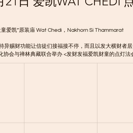
月21日 爱凯WAT CHEDI
”原装庙 Wat Chedi，Nakhorn Si Thammarat
超强特异赐财功能让信徒们接福接不停，而且以发大横财者居
文化协会与禅林典藏联合举办 <发财发福爱凯财童的点灯法