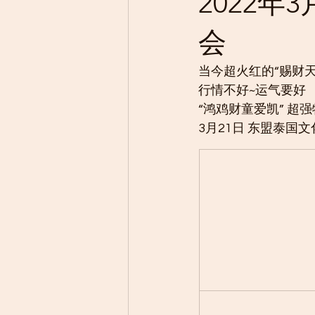
2022年3
会
当今超火红的“赐财天童爱凯
行情不好~运气要好
“鸿鸡财童爱凯” 
3月21日 东盟泰国