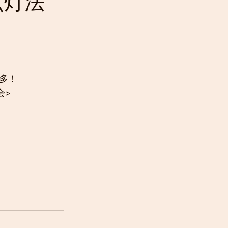
 点灯法
多！
会>