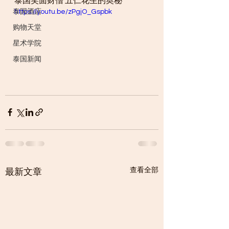
泰国笑面财僧 五仁花生的奥秘
泰国酒店
https://youtu.be/zPgjO_Gspbk
购物天堂
星术学院
泰国新闻
查看全部
最新文章