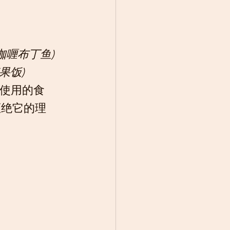
咖喱布丁鱼) 
芒果饭)
ng使用的食
拒绝它的理