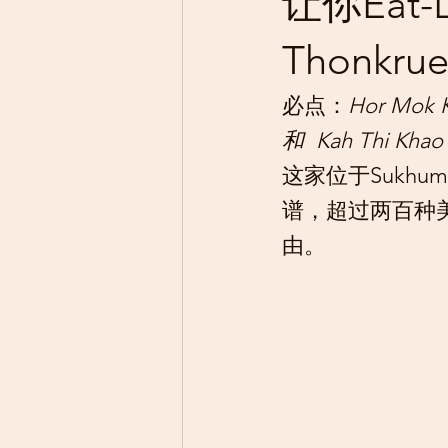
让你Eat-L
Thonkruen
必点：
Hor Mok 
和  Kah Thi K
这家位于Sukhu
谱，超过两百种
由。