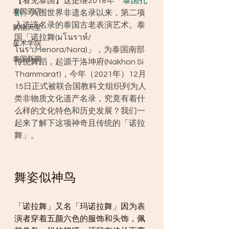
【看见泰国】这是继2018年
「泰国孔
泰国酒店
剧」
入围世界非遗名录以来，第二项
入选该名录的泰国古老表演艺术。泰
购物天堂
国「诺拉舞(มโนราห์/
星术学院
โนรา;Menora/Nora)」，为泰国南部
泰国新闻
传统舞蹈，起源于洛坤府(Nakhon Si 
Thammarat)，今年（2021年）12月
15日正式被联合国教科文组织列为人
类非物质文化遗产名录，究竟有着什
么样的文化特色和历史发展？我们一
起来了解下这项神奇且传统的「诺拉
舞」。
舞姿似神鸟
「诺拉舞」又名「玛诺拉舞」因为表
演者穿着五颜六色的服饰和头饰，佩