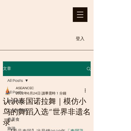
登入
文章
All Posts
ASEANCEC
All Posts
2022年6月24日
讀畢需時 1 分鐘
认识泰国诺拉舞｜模仿小
泰国寺庙
鸟的舞蹈入选“世界非遗名
文化与节庆
泰美食
录”
旅游