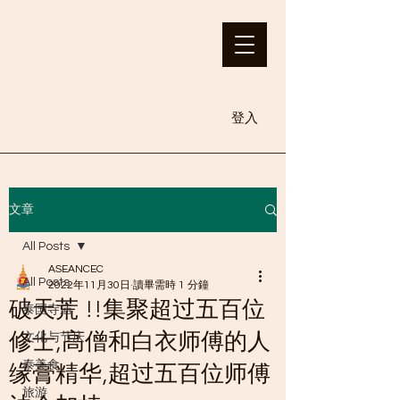
登入
文章
All Posts
ASEANCEC
All Posts
2022年11月30日
讀畢需時 1 分鐘
破天荒 !!集聚超过五百位
泰国寺庙
修士,高僧和白衣师傅的人
文化与节庆
泰美食
缘膏精华,超过五百位师傅
旅游