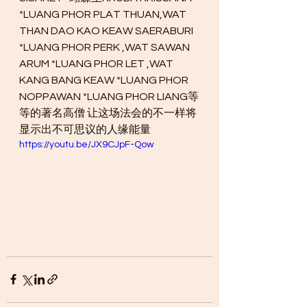
*LUANG PHOR PLAT THUAN,WAT 
THAN DAO KAO KEAW SAERABURI 
*LUANG PHOR PERK ,WAT SAWAN 
ARUM *LUANG PHOR LET ,WAT 
KANG BANG KEAW *LUANG PHOR 
NOPPAWAN *LUANG PHOR LIANG等
等的著名高僧 让这场法会的不一样将
显示出不可思议的人缘能量
https://youtu.be/JX9CJpF-Qow