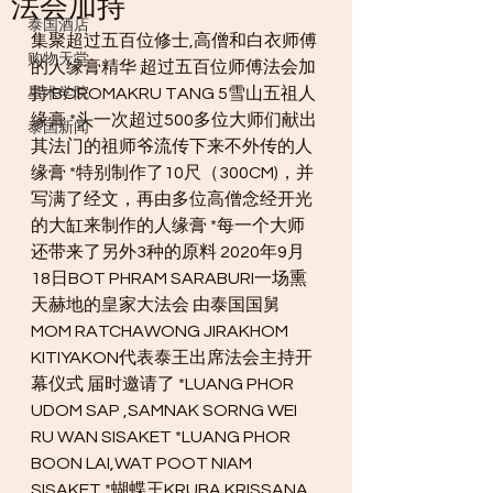
法会加持
泰国酒店
集聚超过五百位修士,高僧和白衣师傅
购物天堂
的人缘膏精华 超过五百位师傅法会加
持 BOROMAKRU TANG 5雪山五祖人
星术学院
缘膏 *头一次超过500多位大师们献出
泰国新闻
其法门的祖师爷流传下来不外传的人
缘膏 *特别制作了10尺（300CM)，并
写满了经文，再由多位高僧念经开光
的大缸来制作的人缘膏 *每一个大师
还带来了另外3种的原料 2020年9月
18日BOT PHRAM SARABURI一场熏
天赫地的皇家大法会 由泰国国舅
MOM RATCHAWONG JIRAKHOM 
KITIYAKON代表泰王出席法会主持开
幕仪式 届时邀请了 *LUANG PHOR 
UDOM SAP ,SAMNAK SORNG WEI 
RU WAN SISAKET *LUANG PHOR 
BOON LAI,WAT POOT NIAM 
SISAKET *蝴蝶王KRUBA KRISSANA 