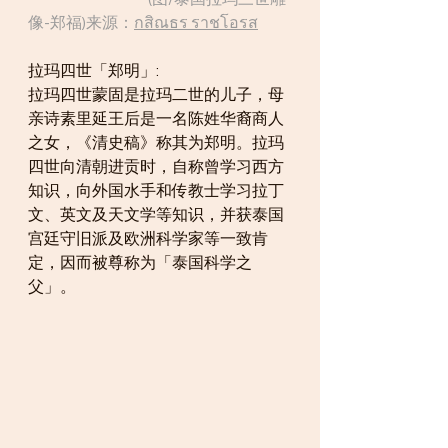
像-郑福)来源：
กสิณธร ราชโอรส
拉玛四世「郑明」:
拉玛四世蒙固是拉玛二世的儿子，母
亲诗素里延王后是一名陈姓华裔商人
之女，《清史稿》称其为郑明。拉玛
四世向清朝进贡时，自称曾学习西方
知识，向外国水手和传教士学习拉丁
文、英文及天文学等知识，并获泰国
宫廷守旧派及欧洲科学家等一致肯
定，因而被尊称为「泰国科学之
父」。