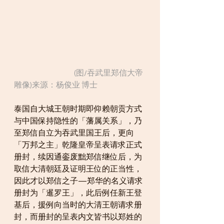
                                        (图/吞武里郑信大帝
雕像)来源：杨俊业 博士
泰国自大城王朝时期即仰赖朝贡方式
与中国保持隐性的「藩属关系」，乃
至郑信自立为吞武里国王后，更向
「万邦之主」乾隆皇帝呈表请求正式
册封，续因通銮废黜郑信继位后，为
取信大清朝廷及证明王位的正当性，
因此才以郑信之子—郑华的名义请求
册封为「暹罗王」，此后例任新王登
基后，援例向当时的大清王朝请求册
封，而册封的呈表内文皆书以郑姓的