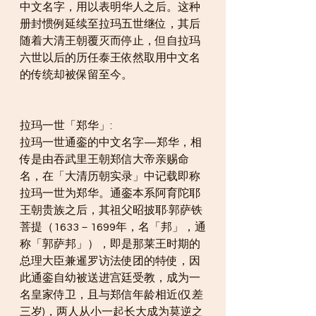
中文名字，用以表明华人之后。这种
册封惯例延续至拉玛五世继位，其后
随着大清王朝覆灭而停止，但自拉玛
六世以后的历任泰王依然取用中文名
的传统却被保留至今。
拉玛一世「郑华」:
拉玛一世通銮的中文名字—郑华，相
传是由吞武里王朝郑信大帝亲赐命
名，在「大清历朝实录」中记载即称
拉玛一世为郑华。通銮本系阿育陀耶
王朝贵族之后，其祖父昭披耶·郭萨铁
菩提（1633－1699年，名「邦」，通
称「郭萨邦」），即是那莱王时期的
总理大臣兼暹罗访法使团的特使，因
此通銮自幼被送进宫廷受教，成为一
名皇家侍卫，且与郑信年龄相近(仅差
三岁)，两人从小一起长大成为莫逆之