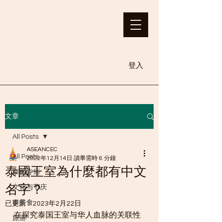
登入
文章
All Posts
ASEANCEC
All Posts
2022年12月14日
讀畢需時 6 分鐘
泰國王室為什麼都有中文
泰国寺庙
名字？
文化与节庆
泰美食
已更新：
2023年2月22日
在探究泰国王室与华人血脉的关联性
旅游