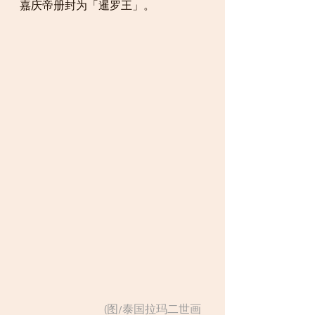
嘉庆帝册封为「暹罗王」。
                                        (图/泰国拉玛二世画