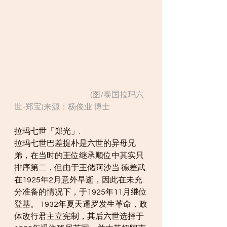
                                                  (图/泰国拉玛六
世-郑宝)来源：杨俊业 博士
拉玛七世「郑光」:
拉玛七世巴差提朴是六世的异母兄
弟，在当时的王位继承顺位中其实只
排序第二，但由于王储阿沙当·德差武
在1925年2月意外早逝，因此在未充
分准备的情况下，于1925年11月继位
登基。 1932年夏天暹罗发生革命，政
体改行君主立宪制，其后六世选择于