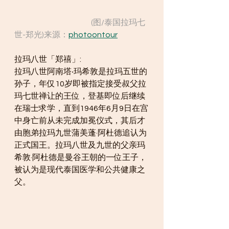
                                                  (图/泰国拉玛七
世-郑光)来源：
photoontour
拉玛八世「郑禧」:
拉玛八世阿南塔‧玛希敦是拉玛五世的
孙子，年仅10岁即被指定接受叔父拉
玛七世禅让的王位，登基即位后继续
在瑞士求学，直到1946年6月9日在宫
中身亡前从未完成加冕仪式，其后才
由胞弟拉玛九世蒲美蓬·阿杜德追认为
正式国王。拉玛八世及九世的父亲玛
希敦·阿杜德是曼谷王朝的一位王子，
被认为是现代泰国医学和公共健康之
父。