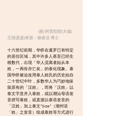
                                        (图/阿育陀耶(大城)
王国遗迹)来源：杨俊业 博士
十六世纪前期，华侨在暹罗已有特定
的居住区域，其中许多人甚至已经生
根数代，出现「华人流寓者始从本
姓，一再传亦亡矣」的泰化现象。泰
国华侨被迫改用泰人姓氏的历史始自
二十世纪中叶，多数华人为巧妙地保
留原有的「汉姓」，而将「汉姓」以
泰文字意并入泰姓，或以潮汕母语发
音拼写泰姓，或直接以泰语发音的
「汉姓」加上泰文“Sae“（潮州语
「姓」之发音）组成泰姓等方式进行