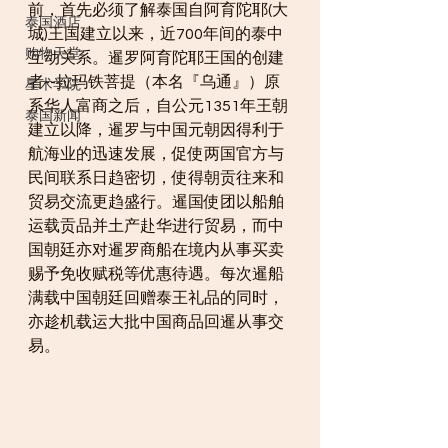
前，首先必须了解泰国自阿育陀耶(大
泰国酒店
城)王国建立以来，近700年间的泰中
购物天堂
互动关系。暹罗阿育陀耶王国的创建
者--拉玛铁菩提（本名『乌通』）原
星术学院
系华人富商之后，自公元1351年王朝
泰国新闻
建立以降，暹罗与中国元朝因得利于
航海业的迅速发展，促使两国官方与
民间联系日趋密切，使得朝贡往来和
贸易交流更趋盛行。暹国使团以船舶
运载贡品并土产赴华进行贸易，而中
国朝廷亦对暹罗商船在境内从事买卖
赐予免收赋税等优惠待遇。每次暹船
满载中国朝廷回赠泰王礼品的同时，
亦趁机载运大批中国商品回暹从事交
易。