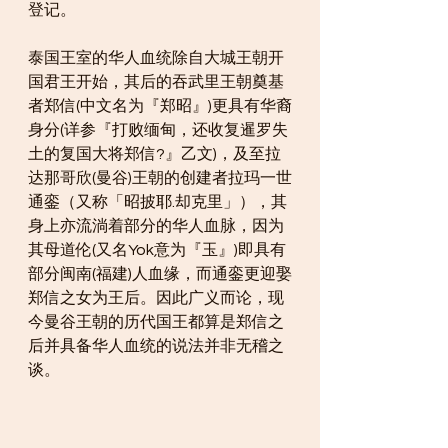
登记。
泰国王室的华人血统除自大城王朝开
国君王开始，其后的吞武里王朝奠基
者郑信(中文名为『郑昭』)更具有华裔
身分(详参『打败缅甸，还收复暹罗失
土的复国大将郑信?』乙文)，及至拉
达那哥欣(曼谷)王朝的创建者拉玛一世
通銮（又称「昭披耶.却克里」），其
身上亦流淌着部分的华人血脉，因为
其母道伦(又名Yok意为『玉』)即具有
部分闽南(福建)人血缘，而通銮更迎娶
郑信之女为王后。因此广义而论，现
今曼谷王朝的历代国王都算是郑信之
后并具备华人血统的说法并非无稽之
谈。