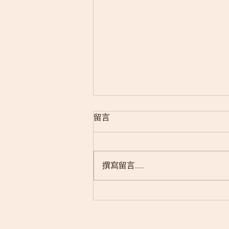
留言
撰寫留言......
捷运BTS线Chong Nonsi 站，
玻璃圣诞树星巴克、La Lai
Sap Market传统市场、Sri