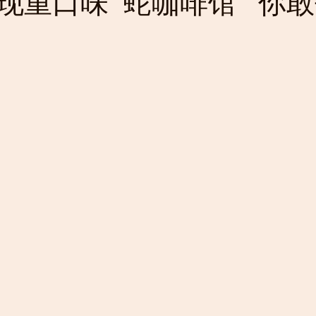
现重口味“蛇咖啡馆” 你