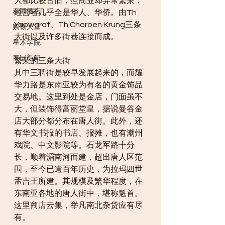
大都比较古旧，但商业却异常繁荣，
泰国酒店
经营者几乎全是华人、华侨。由Th 
Yaowarat、Th Charoen Krung三条
购物天堂
大街以及许多街巷连接而成。
星术学院
泰国新闻
繁荣的三条大街
其中三聘街是较早发展起来的，而耀
华力路是东南亚较为有名的黄金饰品
交易地。这里到处是金店，门面虽不
大，但装饰得富丽堂皇，据说曼谷金
店大部分都分布在唐人街。此外，还
有华文书报的书店、报摊，也有潮州
戏院、中文影院等。石龙军路十分
长，顺着湄南河而建，超出唐人区范
围，至今已逾百年历史，为拉玛四世
孟吉王所建。其规模及繁华程度，在
东南亚各地的唐人街中，堪称魁首。
这里商店云集，举凡南北杂货应有尽
有。