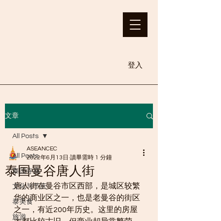
登入
文章
All Posts
ASEANCEC
All Posts
2022年6月13日
讀畢需時 1 分鐘
泰国曼谷唐人街
泰国寺庙
唐人街在曼谷市区西部，是城区较繁
文化与节庆
华的商业区之一，也是老曼谷的街区
泰美食
之一，有近200年历史。这里的房屋
旅游