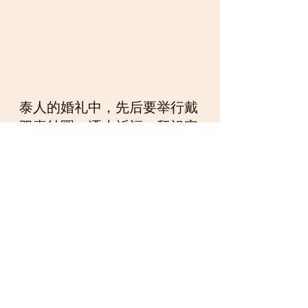
泰人的婚礼中，先后要举行戴
双喜纱圈、洒水祈福、拜祖宗
神灵、铺床、守新房和入洞房
等仪式，整个婚礼才算结束。
其中洒水祈福是婚礼中一个很
重要的环节，洒水前，新人首
先点香、拜佛，然后双双坐在
准备好的矮榻上，头部朝向星
相家规定的方向，大多朝向东
方。新郎坐在新娘的右侧，伴
郎伴娘坐或站在新人后面。新