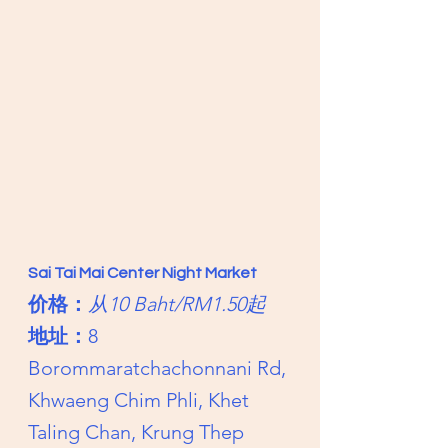
Sai Tai Mai Center Night Market
价格：
从10 Baht/RM1.50起
地址：
8 
Borommaratchachonnani Rd, 
Khwaeng Chim Phli, Khet 
Taling Chan, Krung Thep 