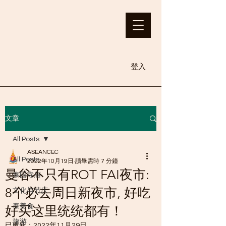
登入
文章
All Posts
ASEANCEC
All Posts
2022年10月19日
讀畢需時 7 分鐘
曼谷不只有ROT FAI夜市:
泰国寺庙
8个必去周日新夜市, 好吃
文化与节庆
泰美食
好买这里统统都有！
旅游
已更新：
2022年11月29日